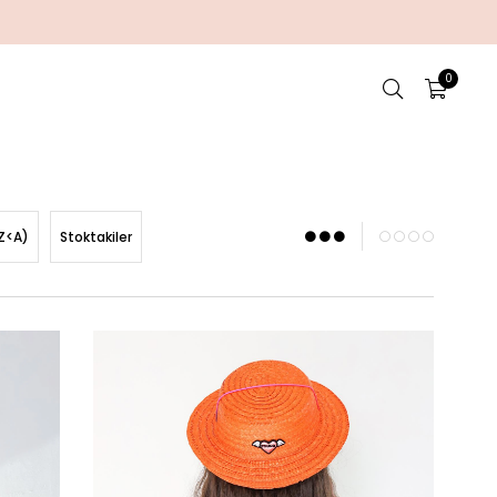
0
Z<A)
Stoktakiler