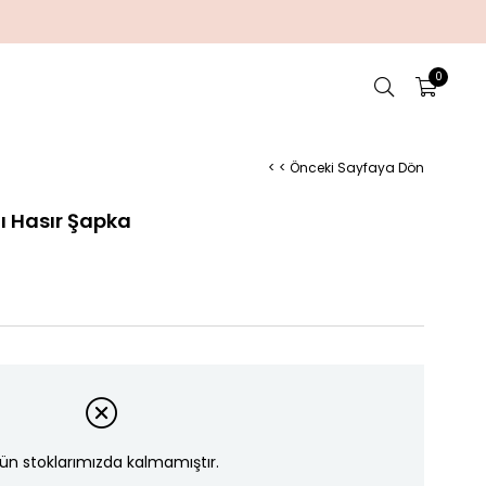
0
< < Önceki Sayfaya Dön
lı Hasır Şapka
ün stoklarımızda kalmamıştır.