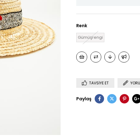
Renk
Gümüşrengi
TAVSIYE ET
YORU
Paylaş