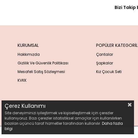
Bizi Takip 
KURUMSAL
POPÜLER KATEGORİL
Hakkımızda
Çantalar
Gizlilik Ve Güvenlik Politikası
Şapkalar
Mesafeli Satış Sözleşmesi
Kız Çocuk Seti
KVKK
Çerez Kullanımı
Site deneyiminizi iyileştirmek ve kişiselleştirmek için çerezler
kullanıyoruz. Bazı çerezler istatistiksel amaçlar için kullanılırken
bazıları üçüncü taraf hizmetler tarafından kullanılır.
Daha fazla
bilgi