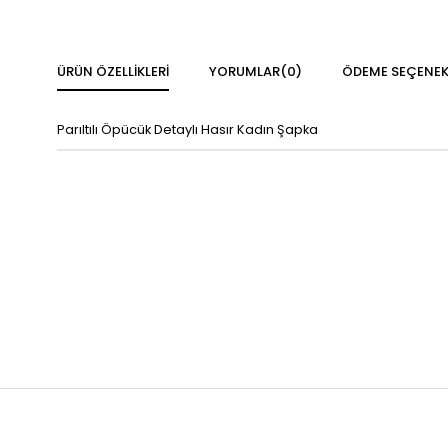
ÜRÜN ÖZELLIKLERI
YORUMLAR
(0)
ÖDEME SEÇENEK
Parıltılı Öpücük Detaylı Hasır Kadın Şapka