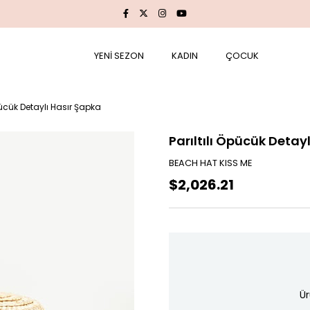
YENİ SEZON
KADIN
ÇOCUK
Öpücük Detaylı Hasır Şapka
Parıltılı Öpücük Detay
BEACH HAT KISS ME
$2,026.21
Ür